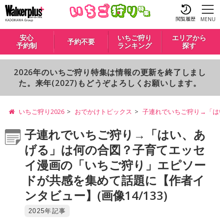
閲覧履歴
MENU
安心
いちご狩り
エリアから
予約不要
予約制
ランキング
探す
2026年のいちご狩り特集は情報の更新を終了しまし
た。来年(2027)もどうぞよろしくお願いします。
いちご狩り2026
おでかけトピックス
子連れでいちご狩り→「は
子連れでいちご狩り→「はい、あ
げる」は何の合図？子育てエッセ
イ漫画の「いちご狩り」エピソー
ドが共感を集めて話題に【作者イ
ンタビュー】(画像14/133)
2025年記事