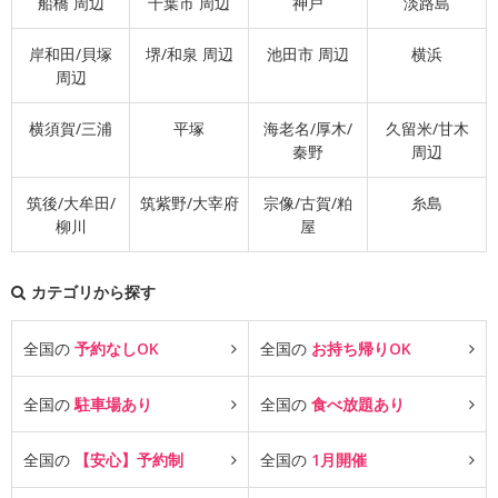
船橋 周辺
千葉市 周辺
神戸
淡路島
岸和田/貝塚
堺/和泉 周辺
池田市 周辺
横浜
周辺
横須賀/三浦
平塚
海老名/厚木/
久留米/甘木
秦野
周辺
筑後/大牟田/
筑紫野/大宰府
宗像/古賀/粕
糸島
柳川
屋
カテゴリから探す
全国の
予約なしOK
全国の
お持ち帰りOK
全国の
駐車場あり
全国の
食べ放題あり
全国の
【安心】予約制
全国の
1月開催