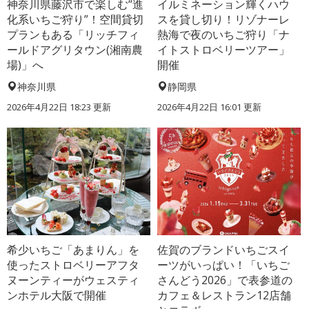
神奈川県藤沢市で楽しむ“進
イルミネーション輝くハウ
化系いちご狩り”！空間貸切
スを貸し切り！リゾナーレ
プランもある「リッチフィ
熱海で夜のいちご狩り「ナ
ールドアグリタウン(湘南農
イトストロベリーツアー」
場)」へ
開催
神奈川県
静岡県
2026年4月22日 18:23 更新
2026年4月22日 16:01 更新
希少いちご「あまりん」を
佐賀のブランドいちごスイ
使ったストロベリーアフタ
ーツがいっぱい！「いちご
ヌーンティーがウェスティ
さんどう2026」で表参道の
ンホテル大阪で開催
カフェ＆レストラン12店舗