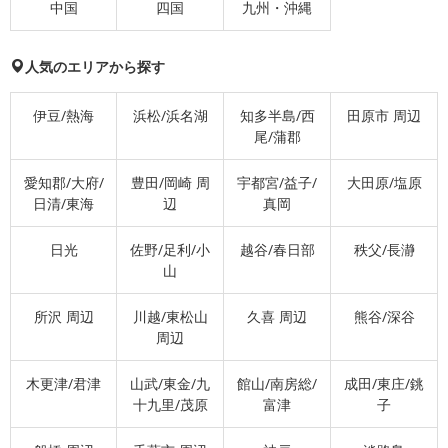
中国
四国
九州・沖縄
人気のエリアから探す
伊豆/熱海
浜松/浜名湖
知多半島/西
田原市 周辺
尾/蒲郡
愛知郡/大府/
豊田/岡崎 周
宇都宮/益子/
大田原/塩原
日清/東海
辺
真岡
日光
佐野/足利/小
越谷/春日部
秩父/長瀞
山
所沢 周辺
川越/東松山
久喜 周辺
熊谷/深谷
周辺
木更津/君津
山武/東金/九
館山/南房総/
成田/東庄/銚
十九里/茂原
富津
子