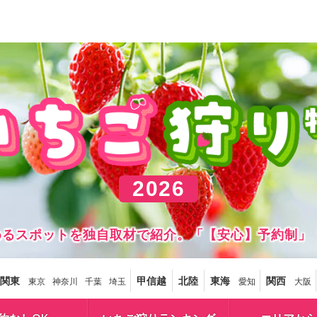
2026
しめるスポットを独自取材で紹介。「【安心】予約制」
関東
甲信越
北陸
東海
関西
東京
神奈川
千葉
埼玉
愛知
大阪