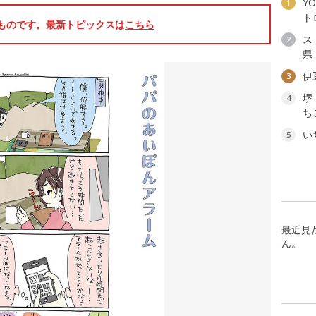
YO
1
ト
のものです。最新トピックスは
こちら
ス
2
県
伊
3
堺
4
ち
い
5
最近見
ん。