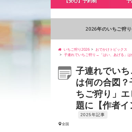
【安心】予約制
予
2026年のいちご狩
いちご狩り2026
おでかけトピックス
子連れでいちご狩り→「はい、あげる」は
子連れでいち
は何の合図？
ちご狩り」エ
題に【作者イン
2025年記事
全国