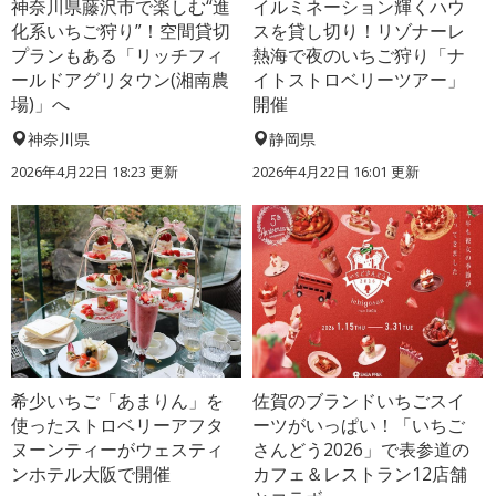
神奈川県藤沢市で楽しむ“進
イルミネーション輝くハウ
化系いちご狩り”！空間貸切
スを貸し切り！リゾナーレ
プランもある「リッチフィ
熱海で夜のいちご狩り「ナ
ールドアグリタウン(湘南農
イトストロベリーツアー」
場)」へ
開催
神奈川県
静岡県
2026年4月22日 18:23 更新
2026年4月22日 16:01 更新
希少いちご「あまりん」を
佐賀のブランドいちごスイ
使ったストロベリーアフタ
ーツがいっぱい！「いちご
ヌーンティーがウェスティ
さんどう2026」で表参道の
ンホテル大阪で開催
カフェ＆レストラン12店舗