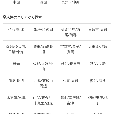
中国
四国
九州・沖縄
人気のエリアから探す
伊豆/熱海
浜松/浜名湖
知多半島/西
田原市 周辺
尾/蒲郡
愛知郡/大府/
豊田/岡崎 周
宇都宮/益子/
大田原/塩原
日清/東海
辺
真岡
日光
佐野/足利/小
越谷/春日部
秩父/長瀞
山
所沢 周辺
川越/東松山
久喜 周辺
熊谷/深谷
周辺
木更津/君津
山武/東金/九
館山/南房総/
成田/東庄/銚
十九里/茂原
富津
子