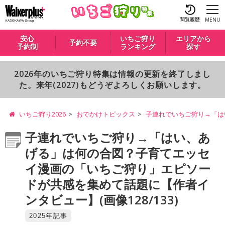
閲覧履歴
MENU
安心
いちご狩り
エリアから
予約不要
予約制
ランキング
探す
2026年のいちご狩り特集は情報の更新を終了しまし
た。来年(2027)もどうぞよろしくお願いします。
いちご狩り2026
おでかけトピックス
子連れでいちご狩り→「は
子連れでいちご狩り→「はい、あ
げる」は何の合図？子育てエッセ
イ漫画の「いちご狩り」エピソー
ドが共感を集めて話題に【作者イ
ンタビュー】(画像128/133)
2025年記事