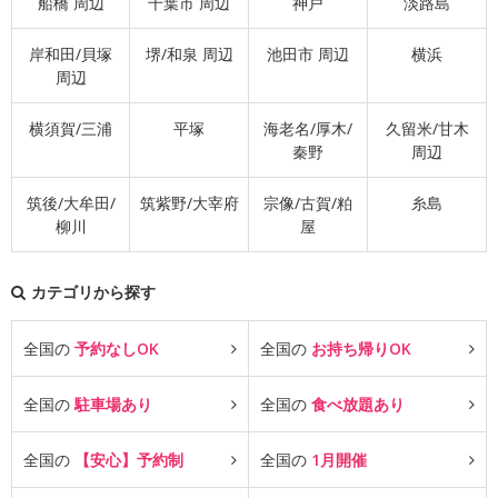
船橋 周辺
千葉市 周辺
神戸
淡路島
岸和田/貝塚
堺/和泉 周辺
池田市 周辺
横浜
周辺
横須賀/三浦
平塚
海老名/厚木/
久留米/甘木
秦野
周辺
筑後/大牟田/
筑紫野/大宰府
宗像/古賀/粕
糸島
柳川
屋
カテゴリから探す
全国の
予約なしOK
全国の
お持ち帰りOK
全国の
駐車場あり
全国の
食べ放題あり
全国の
【安心】予約制
全国の
1月開催