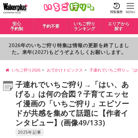
閲覧履歴
MENU
安心
いちご狩り
エリアから
予約不要
予約制
ランキング
探す
2026年のいちご狩り特集は情報の更新を終了しまし
た。来年(2027)もどうぞよろしくお願いします。
いちご狩り2026
おでかけトピックス
子連れでいちご狩り→「は
子連れでいちご狩り→「はい、あ
げる」は何の合図？子育てエッセ
イ漫画の「いちご狩り」エピソー
ドが共感を集めて話題に【作者イ
ンタビュー】(画像49/133)
2025年記事