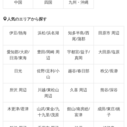
中国
四国
九州・沖縄
人気のエリアから探す
伊豆/熱海
浜松/浜名湖
知多半島/西
田原市 周辺
尾/蒲郡
愛知郡/大府/
豊田/岡崎 周
宇都宮/益子/
大田原/塩原
日清/東海
辺
真岡
日光
佐野/足利/小
越谷/春日部
秩父/長瀞
山
所沢 周辺
川越/東松山
久喜 周辺
熊谷/深谷
周辺
木更津/君津
山武/東金/九
館山/南房総/
成田/東庄/銚
十九里/茂原
富津
子