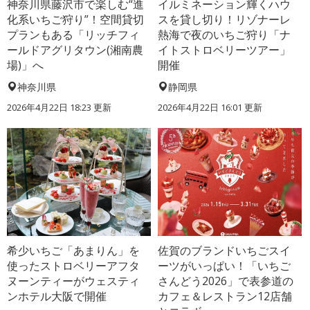
神奈川県藤沢市で楽しむ“進
イルミネーション輝くハウ
化系いちご狩り”！空間貸切
スを貸し切り！リゾナーレ
プランもある「リッチフィ
熱海で夜のいちご狩り「ナ
ールドアグリタウン(湘南農
イトストロベリーツアー」
場)」へ
開催
神奈川県
静岡県
2026年4月22日 18:23 更新
2026年4月22日 16:01 更新
希少いちご「あまりん」を
佐賀のブランドいちごスイ
使ったストロベリーアフタ
ーツがいっぱい！「いちご
ヌーンティーがウェスティ
さんどう2026」で表参道の
ンホテル大阪で開催
カフェ＆レストラン12店舗