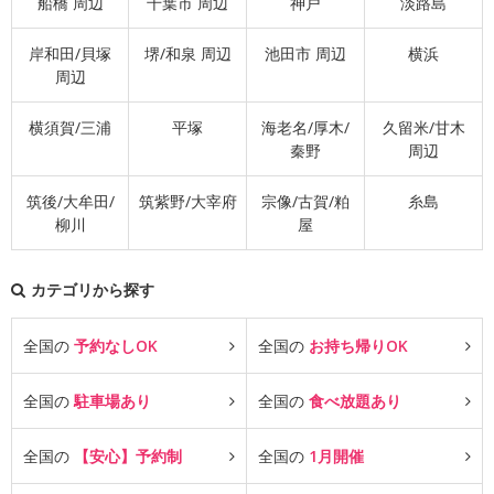
船橋 周辺
千葉市 周辺
神戸
淡路島
岸和田/貝塚
堺/和泉 周辺
池田市 周辺
横浜
周辺
横須賀/三浦
平塚
海老名/厚木/
久留米/甘木
秦野
周辺
筑後/大牟田/
筑紫野/大宰府
宗像/古賀/粕
糸島
柳川
屋
カテゴリから探す
全国の
予約なしOK
全国の
お持ち帰りOK
全国の
駐車場あり
全国の
食べ放題あり
全国の
【安心】予約制
全国の
1月開催