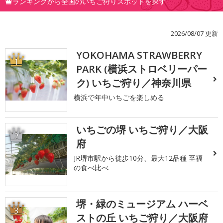
ランキングから全国のいちご狩りスポットを探す
2026/08/07 更新
YOKOHAMA STRAWBERRY
1
PARK (横浜ストロベリーパー
ク) いちご狩り／神奈川県
横浜で年中いちごを楽しめる
いちごの堺 いちご狩り／大阪
2
府
JR堺市駅から徒歩10分、最大12品種 至福
の食べ比べ
堺・緑のミュージアム ハーベ
3
ストの丘 いちご狩り／大阪府