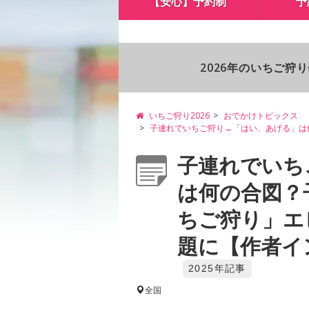
【安心】予約制
予
2026年のいちご狩
いちご狩り2026
おでかけトピックス
子連れでいちご狩り→「はい、あげる」は
子連れでいち
は何の合図？
ちご狩り」エ
題に【作者イン
2025年記事
全国