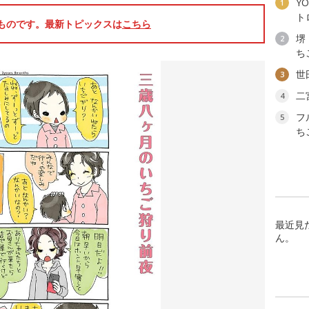
YO
1
ト
のものです。最新トピックスは
こちら
堺
2
ち
世
3
二
4
フ
5
ち
最近見
ん。