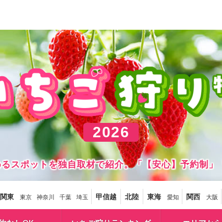
2026
しめるスポットを独自取材で紹介。「【安心】予約制」
関東
甲信越
北陸
東海
関西
東京
神奈川
千葉
埼玉
愛知
大阪