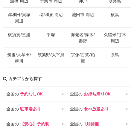
船橋 周辺
千葉市 周辺
神戸
淡路島
岸和田/貝塚
堺/和泉 周辺
池田市 周辺
横浜
周辺
横須賀/三浦
平塚
海老名/厚木/
久留米/甘木
秦野
周辺
筑後/大牟田/
筑紫野/大宰府
宗像/古賀/粕
糸島
柳川
屋
カテゴリから探す
全国の
予約なしOK
全国の
お持ち帰りOK
全国の
駐車場あり
全国の
食べ放題あり
全国の
【安心】予約制
全国の
1月開催