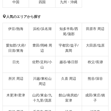
中国
四国
九州・沖縄
人気のエリアから探す
伊豆/熱海
浜松/浜名湖
知多半島/西
田原市 周辺
尾/蒲郡
愛知郡/大府/
豊田/岡崎 周
宇都宮/益子/
大田原/塩原
日清/東海
辺
真岡
日光
佐野/足利/小
越谷/春日部
秩父/長瀞
山
所沢 周辺
川越/東松山
久喜 周辺
熊谷/深谷
周辺
木更津/君津
山武/東金/九
館山/南房総/
成田/東庄/銚
十九里/茂原
富津
子