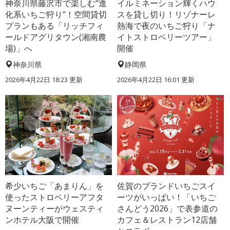
神奈川県藤沢市で楽しむ“進
イルミネーション輝くハウ
化系いちご狩り”！空間貸切
スを貸し切り！リゾナーレ
プランもある「リッチフィ
熱海で夜のいちご狩り「ナ
ールドアグリタウン(湘南農
イトストロベリーツアー」
場)」へ
開催
神奈川県
静岡県
2026年4月22日 18:23 更新
2026年4月22日 16:01 更新
希少いちご「あまりん」を
佐賀のブランドいちごスイ
使ったストロベリーアフタ
ーツがいっぱい！「いちご
ヌーンティーがウェスティ
さんどう2026」で表参道の
ンホテル大阪で開催
カフェ＆レストラン12店舗