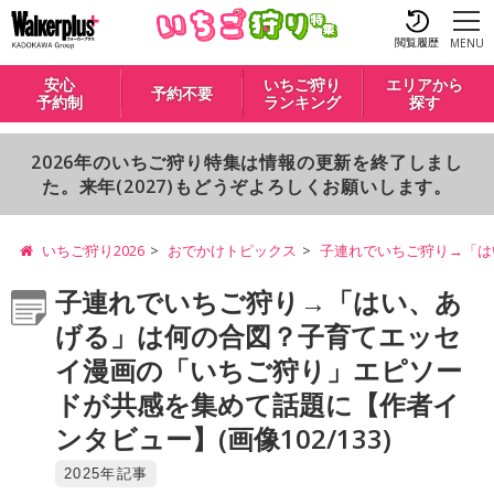
閲覧履歴
MENU
安心
いちご狩り
エリアから
予約不要
予約制
ランキング
探す
2026年のいちご狩り特集は情報の更新を終了しまし
た。来年(2027)もどうぞよろしくお願いします。
いちご狩り2026
おでかけトピックス
子連れでいちご狩り→「は
子連れでいちご狩り→「はい、あ
げる」は何の合図？子育てエッセ
イ漫画の「いちご狩り」エピソー
ドが共感を集めて話題に【作者イ
ンタビュー】(画像102/133)
2025年記事