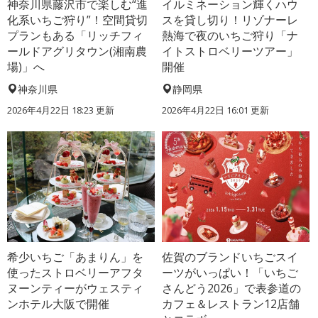
神奈川県藤沢市で楽しむ“進
イルミネーション輝くハウ
化系いちご狩り”！空間貸切
スを貸し切り！リゾナーレ
プランもある「リッチフィ
熱海で夜のいちご狩り「ナ
ールドアグリタウン(湘南農
イトストロベリーツアー」
場)」へ
開催
神奈川県
静岡県
2026年4月22日 18:23 更新
2026年4月22日 16:01 更新
希少いちご「あまりん」を
佐賀のブランドいちごスイ
使ったストロベリーアフタ
ーツがいっぱい！「いちご
ヌーンティーがウェスティ
さんどう2026」で表参道の
ンホテル大阪で開催
カフェ＆レストラン12店舗