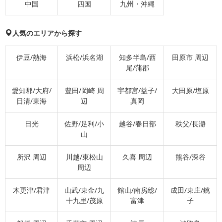
中国
四国
九州・沖縄
人気のエリアから探す
伊豆/熱海
浜松/浜名湖
知多半島/西
田原市 周辺
尾/蒲郡
愛知郡/大府/
豊田/岡崎 周
宇都宮/益子/
大田原/塩原
日清/東海
辺
真岡
日光
佐野/足利/小
越谷/春日部
秩父/長瀞
山
所沢 周辺
川越/東松山
久喜 周辺
熊谷/深谷
周辺
木更津/君津
山武/東金/九
館山/南房総/
成田/東庄/銚
十九里/茂原
富津
子