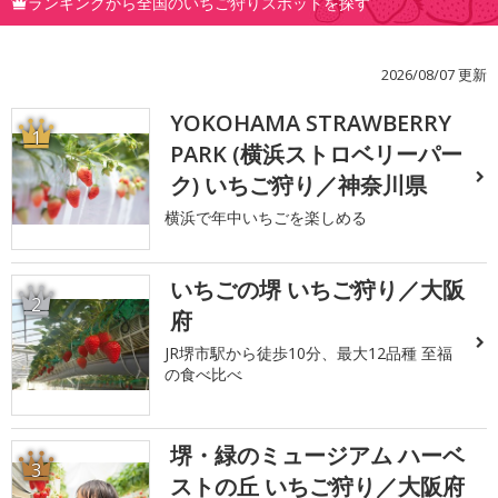
ランキングから全国のいちご狩りスポットを探す
2026/08/07 更新
YOKOHAMA STRAWBERRY
1
PARK (横浜ストロベリーパー
ク) いちご狩り／神奈川県
横浜で年中いちごを楽しめる
いちごの堺 いちご狩り／大阪
2
府
JR堺市駅から徒歩10分、最大12品種 至福
の食べ比べ
堺・緑のミュージアム ハーベ
3
ストの丘 いちご狩り／大阪府