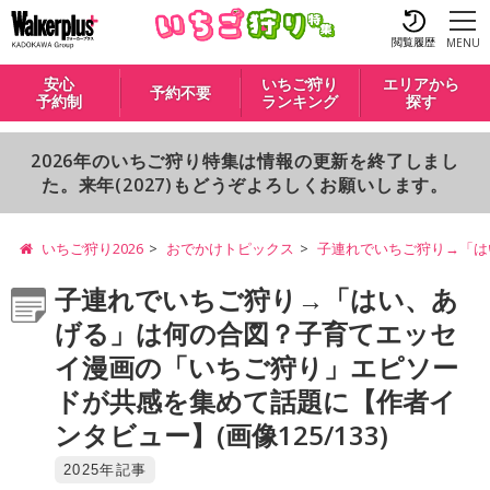
閲覧履歴
MENU
安心
いちご狩り
エリアから
予約不要
予約制
ランキング
探す
2026年のいちご狩り特集は情報の更新を終了しまし
た。来年(2027)もどうぞよろしくお願いします。
いちご狩り2026
おでかけトピックス
子連れでいちご狩り→「は
子連れでいちご狩り→「はい、あ
げる」は何の合図？子育てエッセ
イ漫画の「いちご狩り」エピソー
ドが共感を集めて話題に【作者イ
ンタビュー】(画像125/133)
2025年記事