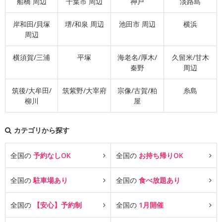
船橋 周辺
千葉市 周辺
神戸
淡路島
岸和田/貝塚
堺/和泉 周辺
池田市 周辺
横浜
周辺
横須賀/三浦
平塚
海老名/厚木/
久留米/甘木
秦野
周辺
筑後/大牟田/
筑紫野/大宰府
宗像/古賀/粕
糸島
柳川
屋
カテゴリから探す
全国の
予約なしOK
全国の
お持ち帰りOK
全国の
駐車場あり
全国の
食べ放題あり
全国の
【安心】予約制
全国の
1月開催